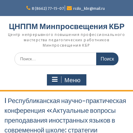
Перейти
к
8 (8662) 77-15-07
rcdo_kbr@mail.ru
содержимому
ЦНППМ Минпросвещения КБР
Центр непрерывного повышения профессионального
мастерства педагогических работников
Минпросвещения КБР
Искать:
Меню
I Республиканская научно-практическая
конференция «Актуальные вопросы
преподавания иностранных языков в
современной школе: стратегии