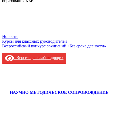
образования КБР.
Новости
Навигация
Курсы для классных руководителей
Всероссийский конкурс сочинений «Без срока давности»
по
записям
Версия для слабовидящих
НАУЧНО-МЕТОДИЧЕСКОЕ СОПРОВОЖДЕНИЕ