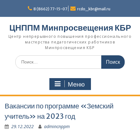
Перейти
к
8 (8662) 77-15-07
rcdo_kbr@mail.ru
содержимому
ЦНППМ Минпросвещения КБР
Центр непрерывного повышения профессионального
мастерства педагогических работников
Минпросвещения КБР
Искать:
Меню
Вакансии по программе «Земский
учитель» на 2023 год
29.12.2022
admincnppm