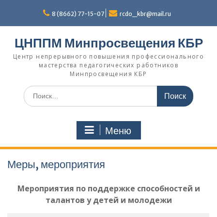
Перейти
к
8 (8662) 77-15-07
rcdo_kbr@mail.ru
содержимому
ЦНППМ Минпросвещения КБР
Центр непрерывного повышения профессионального
мастерства педагогических работников
Минпросвещения КБР
Искать:
Меню
Меры, мероприятия
Мероприятия по поддержке способностей и
талантов у детей и молодежи